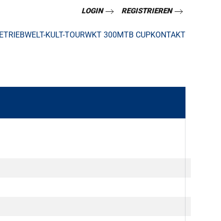
LOGIN
REGISTRIEREN
ETRIEB
WELT-KULT-TOUR
WKT 300
MTB CUP
KONTAKT