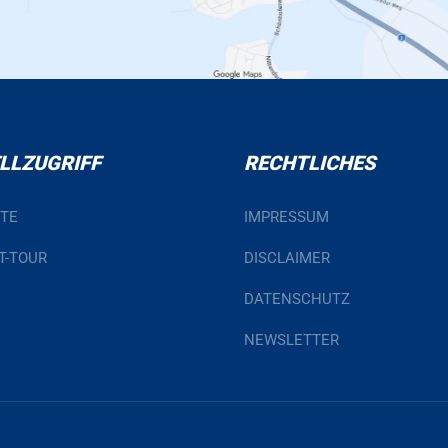
LLZUGRIFF
RECHTLICHES
ITE
IMPRESSUM
T-TOUR
DISCLAIMER
DATENSCHUTZ
NEWSLETTER