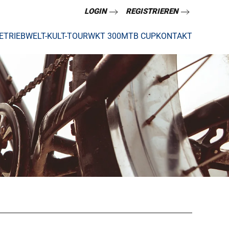
LOGIN
REGISTRIEREN
ETRIEB
WELT-KULT-TOUR
WKT 300
MTB CUP
KONTAKT